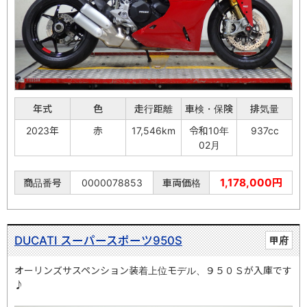
年式
色
走行距離
車検・保険
排気量
2023年
赤
17,546km
令和10年
937cc
02月
1,178,000円
商品番号
0000078853
車両価格
DUCATI スーパースポーツ950S
甲府
オーリンズサスペンション装着上位モデル、９５０Ｓが入庫です
♪