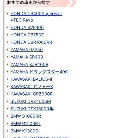
おすすめ車両から探す
HONDA CB400SuperFour
VTEC Revo
HONDA RVF400
HONDA CB750F
HONDA CBR1000RR
YAMAHA RZ250
YAMAHA SR400
YAMAHA XJR400R
YAMAHA ドラッグスター400
KAWASAKI BALIUS-Ⅱ
KAWASAKI ゼファーΧ
KAWASAKI GPZ900R
SUZUKI DRZ400SM
SUZUKI GSX1300R隼
BMW S1000RR
BMW R1200RT
BMW K1300S