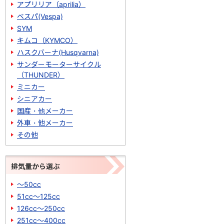
アプリリア（aprilia）
ベスパ(Vespa)
SYM
キムコ（KYMCO）
ハスクバーナ(Husqvarna)
サンダーモーターサイクル
（THUNDER）
ミニカー
シニアカー
国産・他メーカー
外車・他メーカー
その他
排気量から選ぶ
～50cc
51cc～125cc
126cc～250cc
251cc～400cc