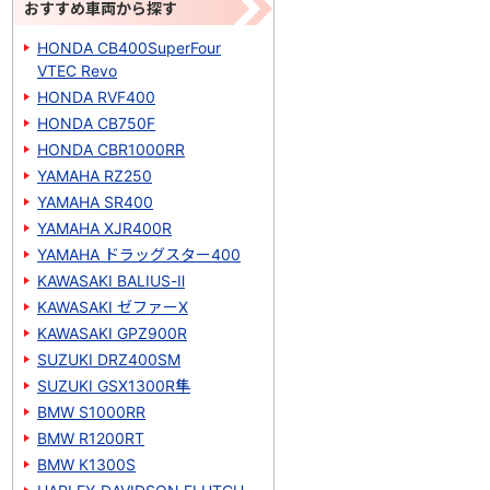
おすすめ車両から探す
HONDA CB400SuperFour
VTEC Revo
HONDA RVF400
HONDA CB750F
HONDA CBR1000RR
YAMAHA RZ250
YAMAHA SR400
YAMAHA XJR400R
YAMAHA ドラッグスター400
KAWASAKI BALIUS-Ⅱ
KAWASAKI ゼファーΧ
KAWASAKI GPZ900R
SUZUKI DRZ400SM
SUZUKI GSX1300R隼
BMW S1000RR
BMW R1200RT
BMW K1300S