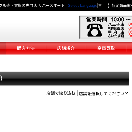
ク販売・買取の専門店 リバースオート
特定商品取
Select Language
▼
購入方法
店舗紹介
高価買取
h）
店舗で絞り込む