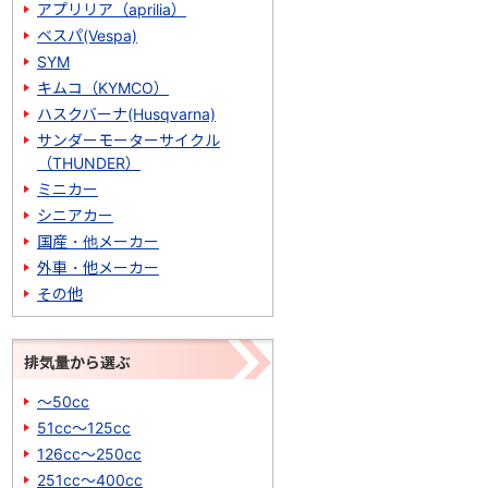
アプリリア（aprilia）
ベスパ(Vespa)
SYM
キムコ（KYMCO）
ハスクバーナ(Husqvarna)
サンダーモーターサイクル
（THUNDER）
ミニカー
シニアカー
国産・他メーカー
外車・他メーカー
その他
排気量から選ぶ
～50cc
51cc～125cc
126cc～250cc
251cc～400cc