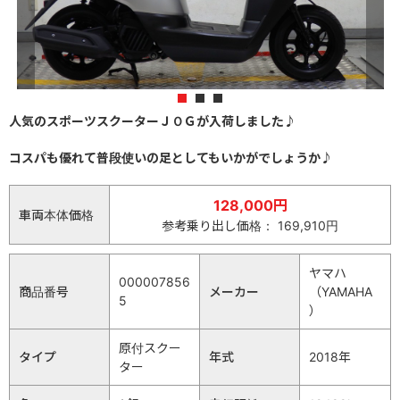
1
2
3
人気のスポーツスクーターＪＯＧが入荷しました♪
コスパも優れて普段使いの足としてもいかがでしょうか♪
128,000円
車両本体価格
参考乗り出し価格： 169,910円
ヤマハ
000007856
商品番号
メーカー
（YAMAHA
5
）
原付スクー
タイプ
年式
2018年
ター