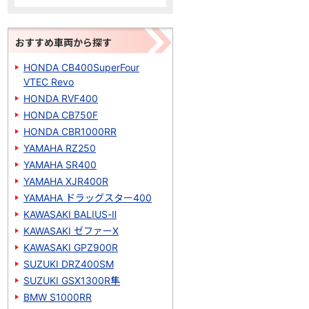
おすすめ車両から探す
HONDA CB400SuperFour
VTEC Revo
HONDA RVF400
HONDA CB750F
HONDA CBR1000RR
YAMAHA RZ250
YAMAHA SR400
YAMAHA XJR400R
YAMAHA ドラッグスター400
KAWASAKI BALIUS-Ⅱ
KAWASAKI ゼファーΧ
KAWASAKI GPZ900R
SUZUKI DRZ400SM
SUZUKI GSX1300R隼
BMW S1000RR