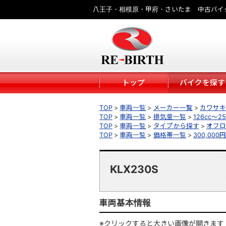
八王子・相模原・甲府・さいたま 中古バイ
トップ
バイクを探す
TOP
車両一覧
メーカー一覧
カワサキ（
TOP
車両一覧
排気量一覧
126cc～25
TOP
車両一覧
タイプから探す
オフロ
TOP
車両一覧
価格帯一覧
300,000
KLX230S
車両基本情報
※クリックすると大きい画像が開きます