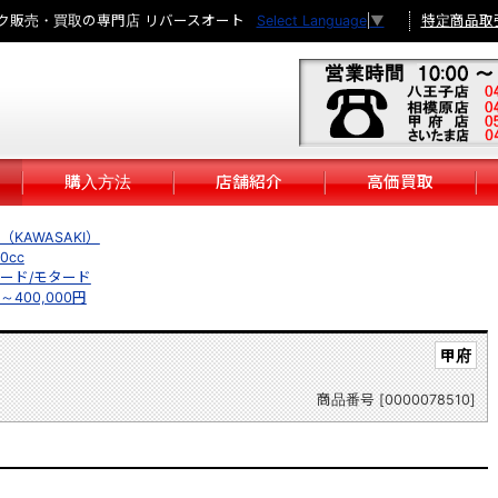
ク販売・買取の専門店 リバースオート
特定商品取
Select Language
▼
購入方法
店舗紹介
高価買取
KAWASAKI）
0cc
ード/モタード
円～400,000円
甲府
商品番号 [0000078510]