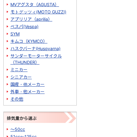
MVアグスタ（AGUSTA）
モトグッツィ(MOTO GUZZI)
アプリリア（aprilia）
ベスパ(Vespa)
SYM
キムコ（KYMCO）
ハスクバーナ(Husqvarna)
サンダーモーターサイクル
（THUNDER）
ミニカー
シニアカー
国産・他メーカー
外車・他メーカー
その他
排気量から選ぶ
～50cc
51cc～125cc