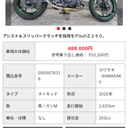
1
2
3
アシスト＆スリッパークラッチを採用モデルのＺ２５０。
488,000円
車両本体価格
参考乗り出し価格： 552,200円
カワサキ
000007831
商品番号
メーカー
（KAWASAK
6
I）
タイプ
ネイキッド
年式
2025年
色
黒 / ガンM
走行距離
2,621km
車検・保険
なし
排気量
250cc