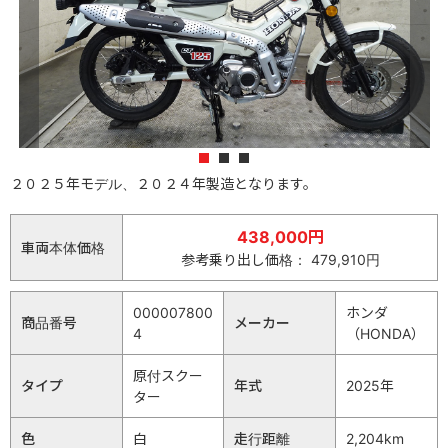
1
2
3
２０２５年モデル、２０２４年製造となります。
438,000円
車両本体価格
参考乗り出し価格： 479,910円
000007800
ホンダ
商品番号
メーカー
4
（HONDA）
原付スクー
タイプ
年式
2025年
ター
色
白
走行距離
2,204km