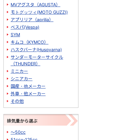
MVアグスタ（AGUSTA）
モトグッツィ(MOTO GUZZI)
アプリリア（aprilia）
ベスパ(Vespa)
SYM
キムコ（KYMCO）
ハスクバーナ(Husqvarna)
サンダーモーターサイクル
（THUNDER）
ミニカー
シニアカー
国産・他メーカー
外車・他メーカー
その他
排気量から選ぶ
～50cc
51cc～125cc