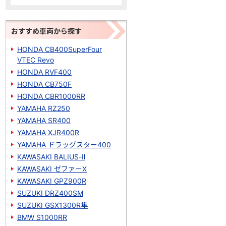
おすすめ車両から探す
HONDA CB400SuperFour
VTEC Revo
HONDA RVF400
HONDA CB750F
HONDA CBR1000RR
YAMAHA RZ250
YAMAHA SR400
YAMAHA XJR400R
YAMAHA ドラッグスター400
KAWASAKI BALIUS-Ⅱ
KAWASAKI ゼファーΧ
KAWASAKI GPZ900R
SUZUKI DRZ400SM
SUZUKI GSX1300R隼
BMW S1000RR