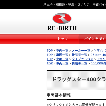
八王子・相模原・甲府・さいたま 中古バイ
トップ
バイクを探す
TOP
車両一覧
メーカー一覧
ヤマハ（
TOP
車両一覧
排気量一覧
251cc～40
TOP
車両一覧
タイプから探す
アメリ
TOP
車両一覧
価格帯一覧
400,000
ドラッグスター400ク
車両基本情報
※クリックすると大きい画像が開きます