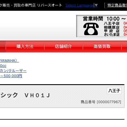
ク販売・買取の専門店 リバースオート
特定商品取
Select Language
▼
購入方法
店舗紹介
高価買取
YAMAHA）
0cc
カン/クルーザー
円～500,000円
八王子
ラシック
ＶＨ０１Ｊ
商品番号 [0000077967]