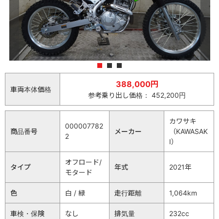
1
2
3
388,000円
車両本体価格
参考乗り出し価格： 452,200円
カワサキ
000007782
商品番号
メーカー
（KAWASAK
2
I）
オフロード/
タイプ
年式
2021年
モタード
色
白 / 緑
走行距離
1,064km
車検・保険
なし
排気量
232cc