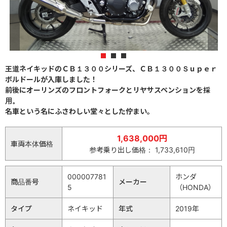
1
2
3
王道ネイキッドのＣＢ１３００シリーズ、ＣＢ１３００Ｓｕｐｅｒ
ボルドールが入庫しました！
前後にオーリンズのフロントフォークとリヤサスペンションを採
用。
名車という名にふさわしい堂々とした佇まい。
1,638,000円
車両本体価格
参考乗り出し価格： 1,733,610円
000007781
ホンダ
商品番号
メーカー
5
（HONDA）
タイプ
ネイキッド
年式
2019年