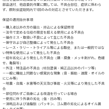
部品送付、他店委託作業に関しては、不具合部位、症状に係わら
ず、原則保証期間内で1回のみの対応とさせていただきます。
保証の適用除外事項
－購入者以外の方の届出・持込による保証修理
－法令で定める仕様の限度を超える使用による不具合
－操作ミス・取扱い不良によって生じた不具合
－保守および自己整備によって発生した不具合
－レース・ラリー・トライアル等による酷使、または一般的ではな
い特殊な使用によって発生した不具合
－経年劣化により発生した不具合（錆・腐食・メッキ剥がれ、色褪
せ、亀裂等）
－外注・特注品の不具合（特別塗装・純正品以外のパーツ等）
－一般に機能上問題ない感覚的な現象（音・振動・速度・オイルの
にじみ等）
－地震・台風・水害等の天災及び事故・火災等により発生した不具
合
－部位問わずご自身による改造を行っている場合
－使用に伴う外装の劣化（傷・凹み等）
－消耗品および油脂類（パッキン、ゴム類の劣化によるオイル漏
れ・タイヤ等）