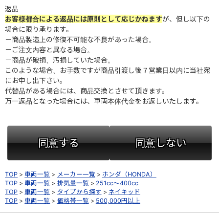
返品
お客様都合による返品には原則として応じかねます
が、但し以下の
場合に限り承ります。
－商品製造上の修復不可能な不良があった場合。
－ご注文内容と異なる場合。
－商品が破損、汚損していた場合。
このような場合、お手数ですが商品引渡し後７営業日以内に当社宛
にお申し出下さい。
代替品がある場合には、商品交換とさせて頂きます。
万一返品となった場合には、車両本体代金をお返しいたします。
同意する
同意しない
TOP
車両一覧
メーカー一覧
ホンダ（HONDA）
TOP
車両一覧
排気量一覧
251cc～400cc
TOP
車両一覧
タイプから探す
ネイキッド
TOP
車両一覧
価格帯一覧
500,000円以上