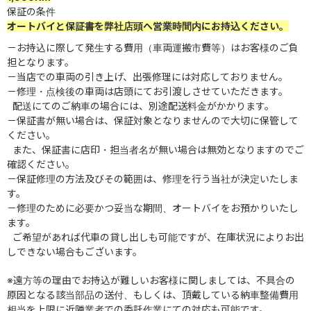
保証の条件
オートバイと保証書を弊社店頭へ営業時間内にお持込ください。
－お持込に際して発生する費用（車両運搬市費等）はお客様のご負
担となります。
－当店での車両の引き上げ、出張修理には対応しておりません。
－修理・点検後の車両は店頭にてお引渡しさせていただきます。
配送にてのご納車の場合には、別途配送料金がかかります。
－保証書が無い場合は、保証対象となりませんので大切に保管して
ください。
また、保証書に店印・担当者名が無い場合は無効となりますのでご
確認ください。
－保証修理の方法及びその範囲は、修理を行う当社が決定いたしま
す。
－修理のために必要かつ妥当な期間、オートバイをお預かりいたし
ます。
ご希望があれば代車の貸し出しも可能ですが、在庫状況によりお出
しできない場合もございます。
※遠方等の理由でお持込が難しいお客様に関しましては、不具合の
原因となる該当部品の送付、もしくは、頂戴している納車整備費用
相当を上限に近隣業者での委託作業にての対応も可能です。