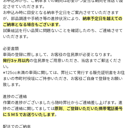
お申込みから、ご納車までの期間は必要かつ妥当な期間を当店で設
定させていただきます。
お申込み時に目安となる納車予定日をご案内させていただきます
が、部品調達や手続き等の進捗状況により、
納車予定日を越えての
ご納車となる場合もございます
。
試乗確認を行い品質に問題ないことを確認したのち、ご連絡させて
いただきます。
必要書類
車両の登録に際しまして、お客様の住民票が必要となります。
発行3ヶ月以内
の住民票をご用意いただき、当店までご郵送くださ
い。
※125cc未満の車両に関しては、弊社にて発行する販売証明書をお住
まいの市町村役場にご持参いただき、お客様ご自身で登録をお願い
致します。
進捗のご連絡
作業の進捗がございましたら随時弊社からご連絡差し上げます。進
捗のご連絡に関してましては
原則、ご登録いただいた携帯電話番号
にＳＭＳでお送りいたします
。
配送でのご納車