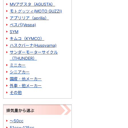
MVアグスタ（AGUSTA）
モトグッツィ(MOTO GUZZI)
アプリリア（aprilia）
ベスパ(Vespa)
SYM
キムコ（KYMCO）
ハスクバーナ(Husqvarna)
サンダーモーターサイクル
（THUNDER）
ミニカー
シニアカー
国産・他メーカー
外車・他メーカー
その他
排気量から選ぶ
～50cc
51cc～125cc