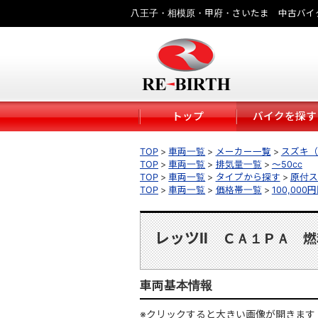
八王子・相模原・甲府・さいたま 中古バイ
トップ
バイクを探す
TOP
車両一覧
メーカー一覧
スズキ（S
TOP
車両一覧
排気量一覧
～50cc
TOP
車両一覧
タイプから探す
原付ス
TOP
車両一覧
価格帯一覧
100,000
レッツⅡ
ＣＡ１ＰＡ 燃
車両基本情報
※クリックすると大きい画像が開きます