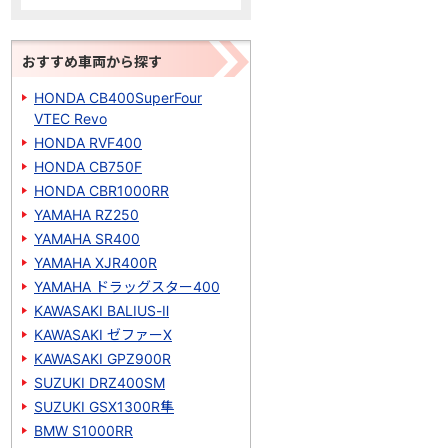
おすすめ車両から探す
HONDA CB400SuperFour
VTEC Revo
HONDA RVF400
HONDA CB750F
HONDA CBR1000RR
YAMAHA RZ250
YAMAHA SR400
YAMAHA XJR400R
YAMAHA ドラッグスター400
KAWASAKI BALIUS-Ⅱ
KAWASAKI ゼファーΧ
KAWASAKI GPZ900R
SUZUKI DRZ400SM
SUZUKI GSX1300R隼
BMW S1000RR