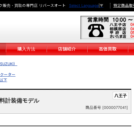
ク販売・買取の専門店 リバースオート
特定商品取
Select Language
▼
購入方法
店舗紹介
高価買取
UZUKI）
クーター
円以下
八王子
料計装備モデル
商品番号 [0000077041]