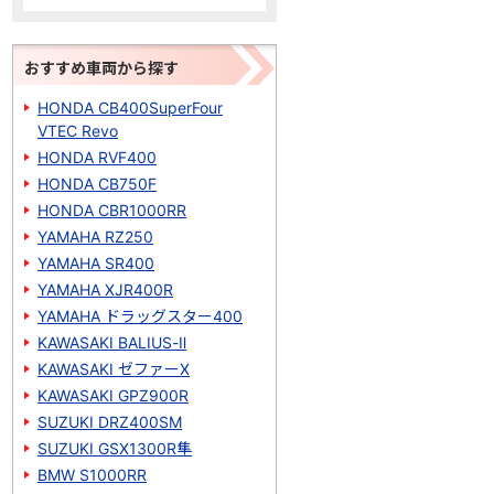
おすすめ車両から探す
HONDA CB400SuperFour
VTEC Revo
HONDA RVF400
HONDA CB750F
HONDA CBR1000RR
YAMAHA RZ250
YAMAHA SR400
YAMAHA XJR400R
YAMAHA ドラッグスター400
KAWASAKI BALIUS-Ⅱ
KAWASAKI ゼファーΧ
KAWASAKI GPZ900R
SUZUKI DRZ400SM
SUZUKI GSX1300R隼
BMW S1000RR