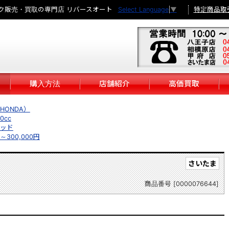
ク販売・買取の専門店 リバースオート
特定商品取
Select Language
▼
購入方法
店舗紹介
高価買取
HONDA）
0cc
ッド
円～300,000円
さいたま
商品番号 [0000076644]