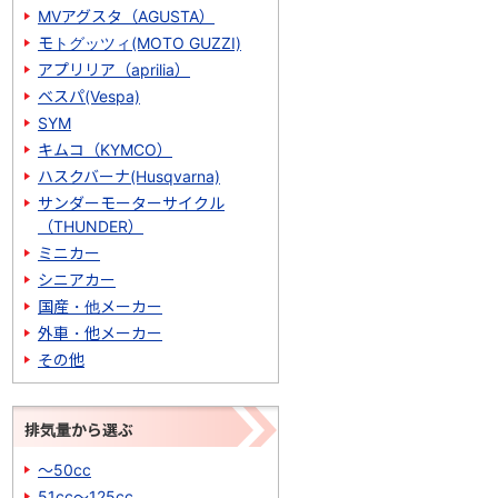
MVアグスタ（AGUSTA）
モトグッツィ(MOTO GUZZI)
アプリリア（aprilia）
ベスパ(Vespa)
SYM
キムコ（KYMCO）
ハスクバーナ(Husqvarna)
サンダーモーターサイクル
（THUNDER）
ミニカー
シニアカー
国産・他メーカー
外車・他メーカー
その他
排気量から選ぶ
～50cc
51cc～125cc