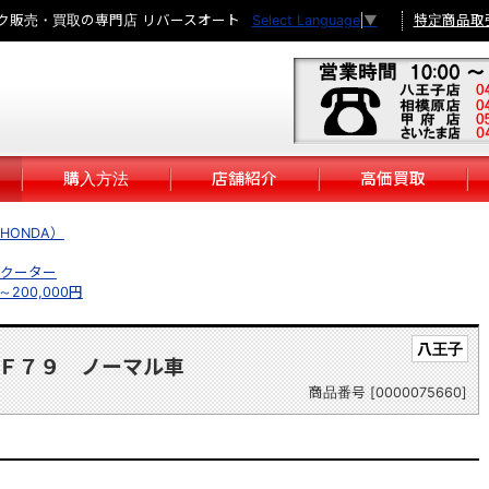
ク販売・買取の専門店 リバースオート
特定商品取
Select Language
▼
購入方法
店舗紹介
高価買取
HONDA）
クーター
円～200,000円
八王子
Ｆ７９ ノーマル車
商品番号 [0000075660]