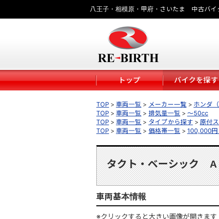
八王子・相模原・甲府・さいたま 中古バイ
トップ
バイクを探す
TOP
車両一覧
メーカー一覧
ホンダ（
TOP
車両一覧
排気量一覧
～50cc
TOP
車両一覧
タイプから探す
原付ス
TOP
車両一覧
価格帯一覧
100,000
タクト・ベーシック
Ａ
車両基本情報
※クリックすると大きい画像が開きます