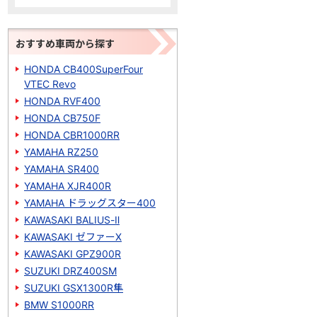
おすすめ車両から探す
HONDA CB400SuperFour
VTEC Revo
HONDA RVF400
HONDA CB750F
HONDA CBR1000RR
YAMAHA RZ250
YAMAHA SR400
YAMAHA XJR400R
YAMAHA ドラッグスター400
KAWASAKI BALIUS-Ⅱ
KAWASAKI ゼファーΧ
KAWASAKI GPZ900R
SUZUKI DRZ400SM
SUZUKI GSX1300R隼
BMW S1000RR