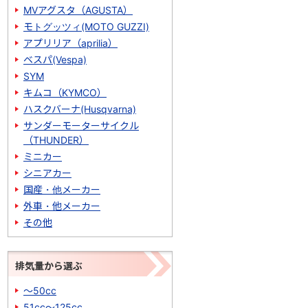
MVアグスタ（AGUSTA）
モトグッツィ(MOTO GUZZI)
アプリリア（aprilia）
ベスパ(Vespa)
SYM
キムコ（KYMCO）
ハスクバーナ(Husqvarna)
サンダーモーターサイクル
（THUNDER）
ミニカー
シニアカー
国産・他メーカー
外車・他メーカー
その他
排気量から選ぶ
～50cc
51cc～125cc