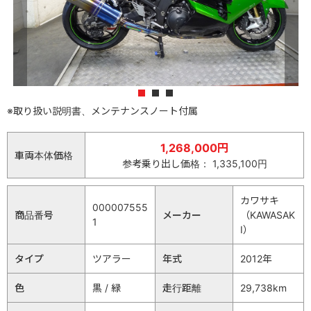
1
2
3
※取り扱い説明書、メンテナンスノート付属
1,268,000円
車両本体価格
参考乗り出し価格： 1,335,100円
カワサキ
000007555
商品番号
メーカー
（KAWASAK
1
I）
タイプ
ツアラー
年式
2012年
色
黒 / 緑
走行距離
29,738km