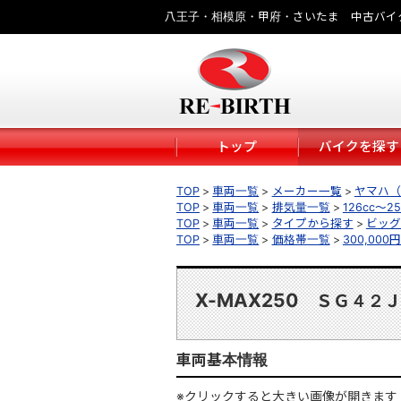
八王子・相模原・甲府・さいたま 中古バイ
トップ
バイクを探す
TOP
車両一覧
メーカー一覧
ヤマハ（
TOP
車両一覧
排気量一覧
126cc～25
TOP
車両一覧
タイプから探す
ビッグ
TOP
車両一覧
価格帯一覧
300,000
X-MAX250
ＳＧ４２Ｊ
車両基本情報
※クリックすると大きい画像が開きます