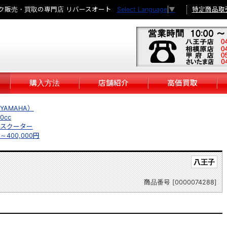
ク販売・買取の専門店 リバースオート
特定商品取
Select Language
▼
購入方法
店舗紹介
高価買取
YAMAHA）
0cc
スクーター
円～400,000円
八王子
商品番号 [0000074288]