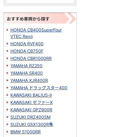
おすすめ車両から探す
HONDA CB400SuperFour
VTEC Revo
HONDA RVF400
HONDA CB750F
HONDA CBR1000RR
YAMAHA RZ250
YAMAHA SR400
YAMAHA XJR400R
YAMAHA ドラッグスター400
KAWASAKI BALIUS-Ⅱ
KAWASAKI ゼファーΧ
KAWASAKI GPZ900R
SUZUKI DRZ400SM
SUZUKI GSX1300R隼
BMW S1000RR