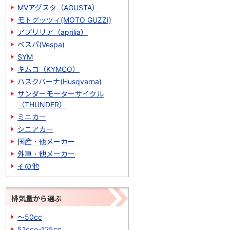
MVアグスタ（AGUSTA）
モトグッツィ(MOTO GUZZI)
アプリリア（aprilia）
ベスパ(Vespa)
SYM
キムコ（KYMCO）
ハスクバーナ(Husqvarna)
サンダーモーターサイクル
（THUNDER）
ミニカー
シニアカー
国産・他メーカー
外車・他メーカー
その他
排気量から選ぶ
～50cc
51cc～125cc