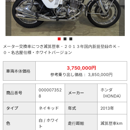
1
2
3
メーター交換車につき減算歴車・２０１３年国内新規登録のＫ－
０・名古屋仕様・ホワイトバージョン
3,750,000円
車両本体価格
参考乗り出し価格： 3,850,000円
000007352
ホンダ
商品番号
メーカー
8
（HONDA）
タイプ
ネイキッド
年式
2013年
白 / ホワイ
色
走行距離
減算歴車km
ト