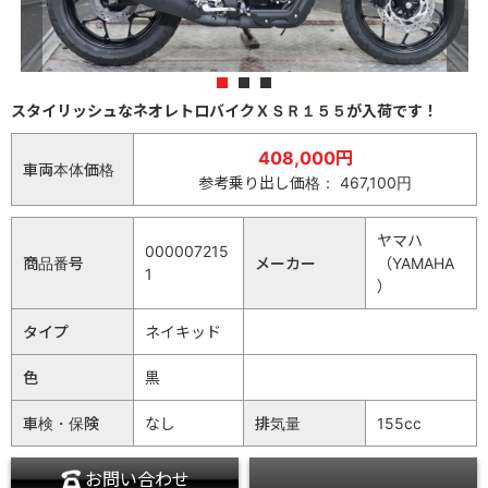
1
2
3
スタイリッシュなネオレトロバイクＸＳＲ１５５が入荷です！
408,000円
車両本体価格
参考乗り出し価格： 467,100円
ヤマハ
000007215
商品番号
メーカー
（YAMAHA
1
）
タイプ
ネイキッド
色
黒
車検・保険
なし
排気量
155cc
お問い合わせ