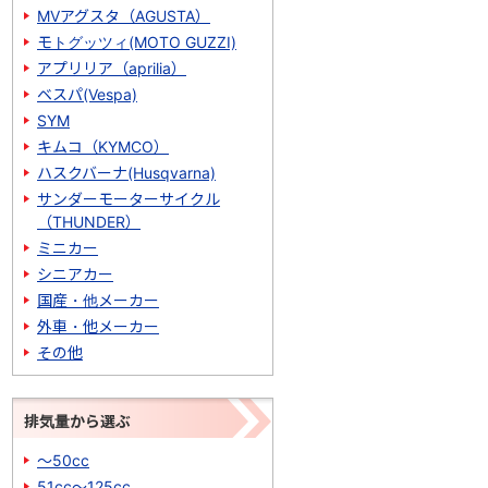
MVアグスタ（AGUSTA）
モトグッツィ(MOTO GUZZI)
アプリリア（aprilia）
ベスパ(Vespa)
SYM
キムコ（KYMCO）
ハスクバーナ(Husqvarna)
サンダーモーターサイクル
（THUNDER）
ミニカー
シニアカー
国産・他メーカー
外車・他メーカー
その他
排気量から選ぶ
～50cc
51cc～125cc