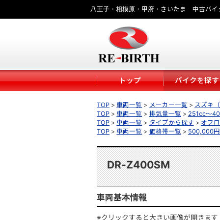
八王子・相模原・甲府・さいたま 中古バイ
トップ
バイクを探す
TOP
車両一覧
メーカー一覧
スズキ（S
TOP
車両一覧
排気量一覧
251cc～40
TOP
車両一覧
タイプから探す
オフロ
TOP
車両一覧
価格帯一覧
500,000
DR-Z400SM
車両基本情報
※クリックすると大きい画像が開きます