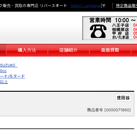
ク販売・買取の専門店 リバースオート
特定商品取
Select Language
▼
購入方法
店舗紹介
高価買取
UZUKI）
0cc
ード/モタード
円以上
世田谷
商品番号 [0000071660]