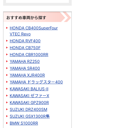
おすすめ車両から探す
HONDA CB400SuperFour
VTEC Revo
HONDA RVF400
HONDA CB750F
HONDA CBR1000RR
YAMAHA RZ250
YAMAHA SR400
YAMAHA XJR400R
YAMAHA ドラッグスター400
KAWASAKI BALIUS-Ⅱ
KAWASAKI ゼファーΧ
KAWASAKI GPZ900R
SUZUKI DRZ400SM
SUZUKI GSX1300R隼
BMW S1000RR