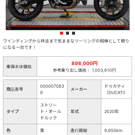
1
2
3
ワインディングから林道まで気ままなツーリングの相棒として頼り
になる一台です！
898,000円
車両本体価格
参考乗り出し価格： 1,003,610円
000007083
ドゥカティ
商品番号
メーカー
9
（DUCATI）
ストリー
タイプ
ト・オール
年式
2020年
ドルック
色
黒
走行距離
9,650km