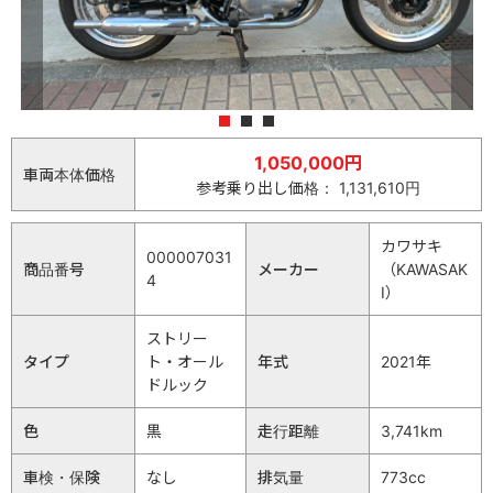
1
2
3
1,050,000円
車両本体価格
参考乗り出し価格： 1,131,610円
カワサキ
000007031
商品番号
メーカー
（KAWASAK
4
I）
ストリー
タイプ
ト・オール
年式
2021年
ドルック
色
黒
走行距離
3,741km
車検・保険
なし
排気量
773cc