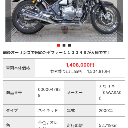
1
2
3
前後オーリンズで固めたゼファー１１００ＲＳが入庫です！
1,408,000円
車両本体価格
参考乗り出し価格： 1,504,810円
カワサキ
000004782
商品番号
メーカー
（KAWASAK
9
I）
タイプ
ネイキッド
年式
2000年
茶色 / オレ
色
走行距離
52,719km