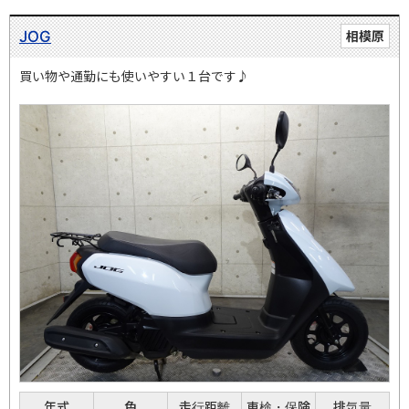
JOG
相模原
買い物や通勤にも使いやすい１台です♪
年式
色
走行距離
車検・保険
排気量