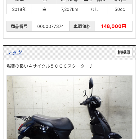
2018年
白
7,207km
なし
50cc
148,000円
商品番号
0000077374
車両価格
レッツ
相模原
燃費の良い４サイクル５０ＣＣスクーター♪