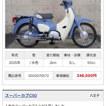
年式
色
走行距離
車検・保険
排気量
2025年
/ 水色
2km
なし
50cc
248,000円
商品番号
0000074572
車両価格
スーパーカブC50
八王子
人気のスーパーカブ５０が入荷しました。