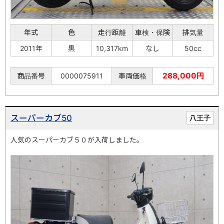
年式
色
走行距離
車検・保険
排気量
2011年
黒
10,317km
なし
50cc
288,000円
商品番号
0000075911
車両価格
スーパーカブ50
八王子
人気のスーパーカブ５０が入荷しました。