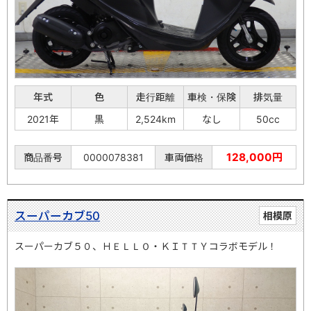
年式
色
走行距離
車検・保険
排気量
2021年
黒
2,524km
なし
50cc
128,000円
商品番号
0000078381
車両価格
スーパーカブ50
相模原
スーパーカブ５０、ＨＥＬＬＯ・ＫＩＴＴＹコラボモデル！