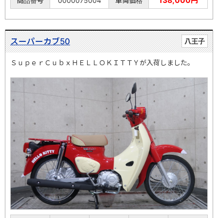
138,000円
商品番号
0000075004
車両価格
スーパーカブ50
八王子
ＳｕｐｅｒＣｕｂｘＨＥＬＬＯＫＩＴＴＹが入荷しました。