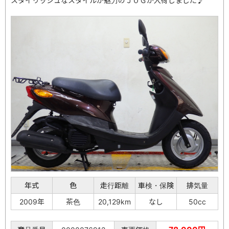
スタイリッシュなスタイルが魅力のＪＯＧが入荷しました♪
年式
色
走行距離
車検・保険
排気量
2009年
茶色
20,129km
なし
50cc