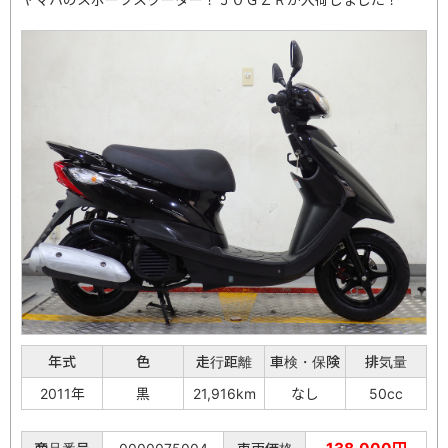
年式
色
走行距離
車検・保険
排気量
2011年
黒
21,916km
なし
50cc