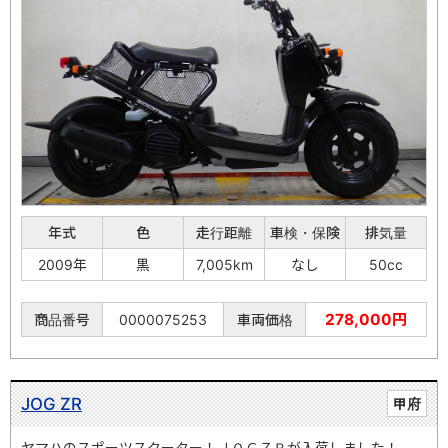
年式
色
走行距離
車検・保険
排気量
2009年
黒
7,005km
なし
50cc
278,000円
商品番号
0000075253
車両価格
JOG ZR
甲府
ヤマハのスポーツスクーター！ＪＯＧＺＲが入荷しました！