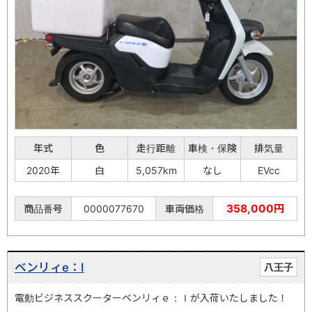
年式
色
走行距離
車検・保険
排気量
2020年
白
5,057km
なし
EVcc
358,000円
商品番号
0000077670
車両価格
ベンリィe：Ⅰ
八王子
電動ビジネススクーターベンリィｅ：Ｉが入荷いたしました！