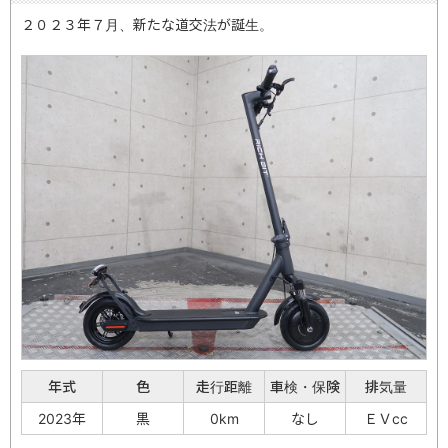
２０２３年７月、新たな道交法が誕生。
年式
色
走行距離
車検・保険
排気量
2023年
黒
0km
なし
ＥＶcc