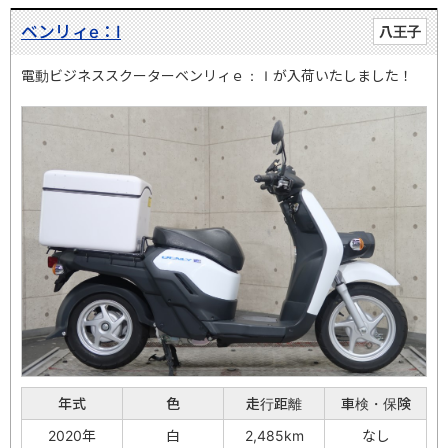
ベンリィe：Ⅰ
八王子
電動ビジネススクーターベンリィｅ：Ｉが入荷いたしました！
年式
色
走行距離
車検・保険
2020年
白
2,485km
なし