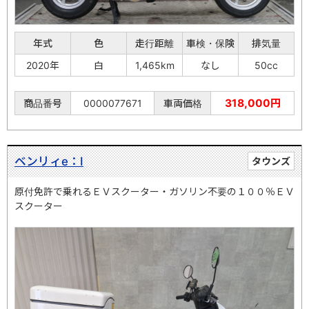
年式
色
走行距離
車検・保険
排気量
2020年
白
1,465km
なし
50cc
318,000円
商品番号
0000077671
車両価格
ベンリィe：Ⅰ
タウンズ
原付免許で乗れるＥＶスクーター・ガソリン不要の１００％ＥＶ
スクーター