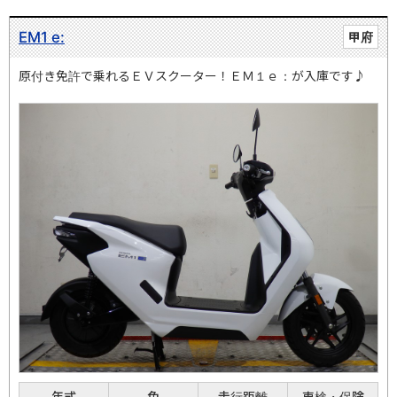
EM1 e:
甲府
原付き免許で乗れるＥＶスクーター！ＥＭ１ｅ：が入庫です♪
年式
色
走行距離
車検・保険