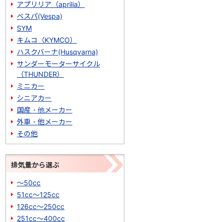
アプリリア（aprilia）
ベスパ(Vespa)
SYM
キムコ（KYMCO）
ハスクバーナ(Husqvarna)
サンダーモーターサイクル
（THUNDER）
ミニカー
シニアカー
国産・他メーカー
外車・他メーカー
その他
排気量から選ぶ
～50cc
51cc～125cc
126cc～250cc
251cc～400cc