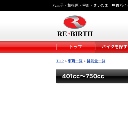
八王子・相模原・甲府・さいたま 中古バイ
トップ
バイクを探す
TOP
車両一覧
排気量一覧
401cc～750cc