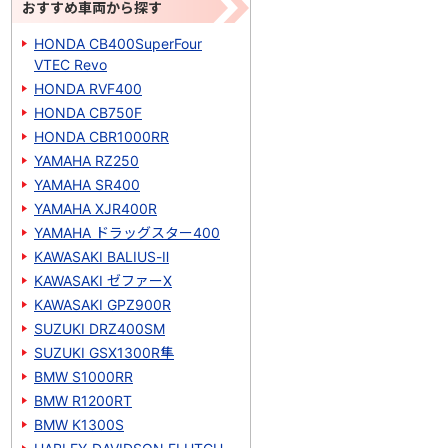
おすすめ車両から探す
HONDA CB400SuperFour
VTEC Revo
HONDA RVF400
HONDA CB750F
HONDA CBR1000RR
YAMAHA RZ250
YAMAHA SR400
YAMAHA XJR400R
YAMAHA ドラッグスター400
KAWASAKI BALIUS-Ⅱ
KAWASAKI ゼファーΧ
KAWASAKI GPZ900R
SUZUKI DRZ400SM
SUZUKI GSX1300R隼
BMW S1000RR
BMW R1200RT
BMW K1300S