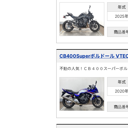
年式
2025
商品番
CB400Superボルドール VTEC
不動の人気！ＣＢ４００スーパーボル
年式
2020
商品番