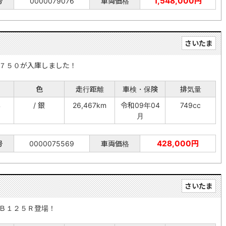
1,548,000円
号
0000079076
車両価格
さいたま
７５０が入庫しました！
色
走行距離
車検・保険
排気量
年
/ 銀
26,467km
令和09年04
749cc
月
428,000円
号
0000075569
車両価格
さいたま
Ｂ１２５Ｒ登場！