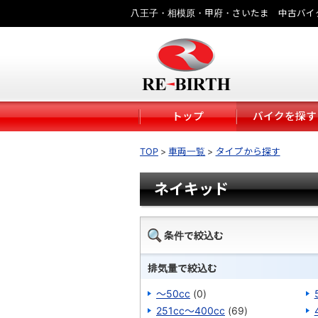
八王子・相模原・甲府・さいたま 中古バイ
トップ
バイクを探す
TOP
車両一覧
タイプから探す
ネイキッド
条件で絞込む
排気量で絞込む
～50cc
(0)
251cc～400cc
(69)