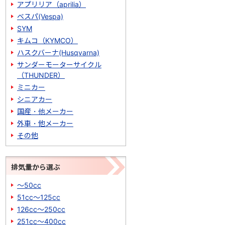
アプリリア（aprilia）
ベスパ(Vespa)
SYM
キムコ（KYMCO）
ハスクバーナ(Husqvarna)
サンダーモーターサイクル
（THUNDER）
ミニカー
シニアカー
国産・他メーカー
外車・他メーカー
その他
排気量から選ぶ
～50cc
51cc～125cc
126cc～250cc
251cc～400cc