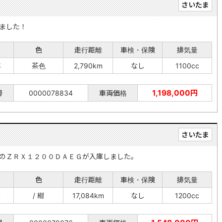
さいたま
ました！
色
走行距離
車検・保険
排気量
年
茶色
2,790km
なし
1100cc
1,198,000円
号
0000078834
車両価格
さいたま
のＺＲＸ１２００ＤＡＥＧが入庫しました。
色
走行距離
車検・保険
排気量
年
/ 紺
17,084km
なし
1200cc