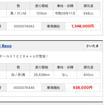
色
走行距離
車検・保険
排気量
年
黒 / ガンM
105km
令和09年11月
948cc
1,348,000円
号
0000074062
車両価格
 Revo
さいたま
ドールＶＴＥＣＲｅｖｏが登場！
色
走行距離
車検・保険
排気量
年
白 / 赤/青
29,638km
なし
400cc
938,000円
号
0000076446
車両価格