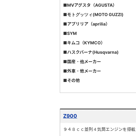
■MVアグスタ（AGUSTA）
■モトグッツィ(MOTO GUZZI)
■アプリリア（aprilia）
■SYM
■キムコ（KYMCO）
■ハスクバーナ(Husqvarna)
■国産・他メーカー
■外車・他メーカー
■その他
Z900
９４８ｃｃ並列４気筒エンジンを搭載