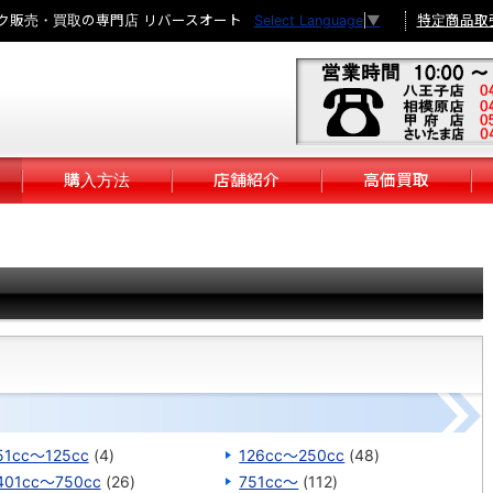
ク販売・買取の専門店 リバースオート
特定商品取
Select Language
▼
購入方法
店舗紹介
高価買取
51cc～125cc
(4)
126cc～250cc
(48)
401cc～750cc
(26)
751cc～
(112)