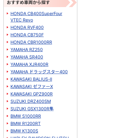
おすすめ車両から探す
HONDA CB400SuperFour
VTEC Revo
HONDA RVF400
HONDA CB750F
HONDA CBR1000RR
YAMAHA RZ250
YAMAHA SR400
YAMAHA XJR400R
YAMAHA ドラッグスター400
KAWASAKI BALIUS-Ⅱ
KAWASAKI ゼファーΧ
KAWASAKI GPZ900R
SUZUKI DRZ400SM
SUZUKI GSX1300R隼
BMW S1000RR
BMW R1200RT
BMW K1300S