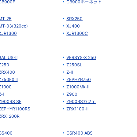
CB900F
CB900ホーネット
MT-25
SRX250
MT-03(320cc)
XJ400
XJR1300
XJR1300C
BALIUS-Ⅱ
VERSYS-X 250
Z250
Z250SL
ZRX400
Z-Ⅱ
Z750FXⅢ
ZEPHYR750
Z1000
Z1000Mk-Ⅱ
Z-Ⅰ
Z900
Z900RS SE
Z900RSカフェ
ZEPHYR1100RS
ZRX1100-Ⅱ
ZRX1200R
GS400
GSR400 ABS