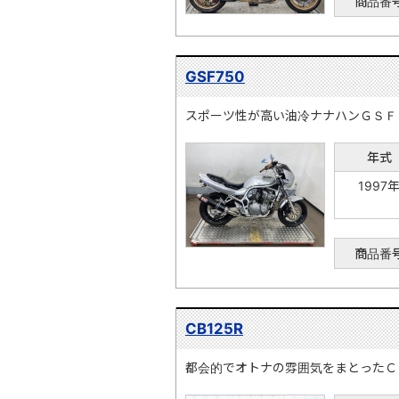
商品番
GSF750
スポーツ性が高い油冷ナナハンＧＳＦ
年式
1997
商品番
CB125R
都会的でオトナの雰囲気をまとったＣ