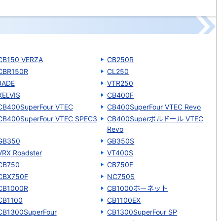
CB150 VERZA
CB250R
CBR150R
CL250
JADE
VTR250
XELVIS
CB400F
CB400SuperFour VTEC
CB400SuperFour VTEC Revo
CB400SuperFour VTEC SPEC3
CB400Superボルドール VTEC
Revo
GB350
GB350S
VRX Roadster
VT400S
CB750
CB750F
CBX750F
NC750S
CB1000R
CB1000ホーネット
CB1100
CB1100EX
CB1300SuperFour
CB1300SuperFour SP