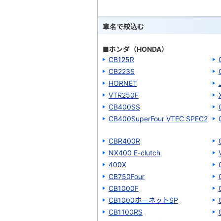
車名で絞込む
■ホンダ（HONDA）
CB125R
CB223S
HORNET
VTR250F
CB400SS
CB400SuperFour VTEC SPEC2
CBR400R
NX400 E-clutch
400X
CB750Four
CB1000F
CB1000ホーネットSP
CB1100RS