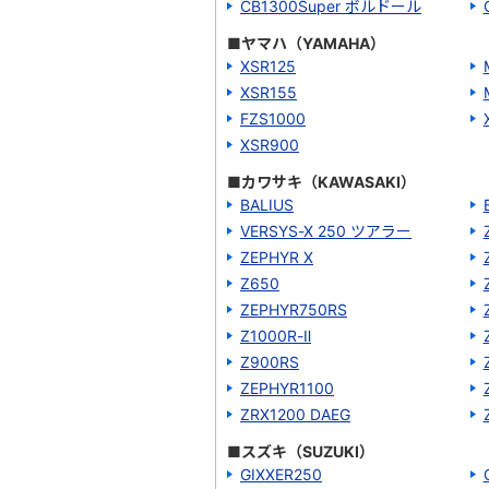
CB1300Super ボルドール
■ヤマハ（YAMAHA）
XSR125
XSR155
FZS1000
XSR900
■カワサキ（KAWASAKI）
BALIUS
VERSYS-X 250 ツアラー
ZEPHYR Χ
Z650
ZEPHYR750RS
Z1000R-Ⅱ
Z900RS
ZEPHYR1100
ZRX1200 DAEG
■スズキ（SUZUKI）
GIXXER250