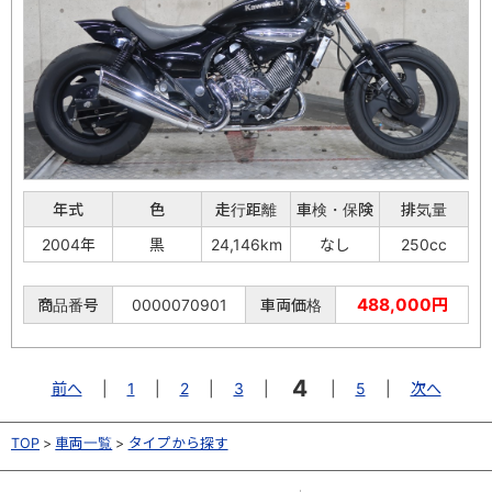
年式
色
走行距離
車検・保険
排気量
2004年
黒
24,146km
なし
250cc
488,000円
商品番号
0000070901
車両価格
4
前へ
|
1
|
2
|
3
|
|
5
|
次へ
TOP
車両一覧
タイプから探す