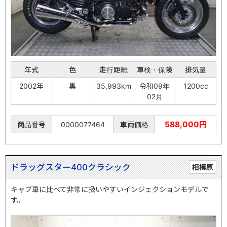
年式
色
走行距離
車検・保険
排気量
2002年
黒
35,993km
令和09年
1200cc
02月
588,000円
商品番号
0000077464
車両価格
ドラッグスター400クラシック
相模原
キャブ車に比べて非常に扱いやすいインジェクションモデルで
す。