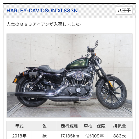
HARLEY-DAVIDSON XL883N
八王子
人気の８８３アイアンが入荷しました。
年式
色
走行距離
車検・保険
排気量
2018年
緑
17,185km
令和09年
883cc