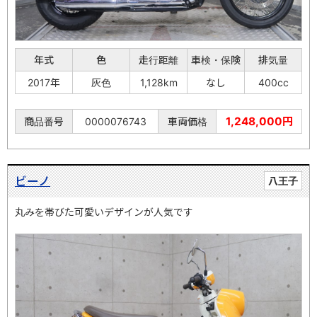
年式
色
走行距離
車検・保険
排気量
2017年
灰色
1,128km
なし
400cc
1,248,000円
商品番号
0000076743
車両価格
ビーノ
八王子
丸みを帯びた可愛いデザインが人気です