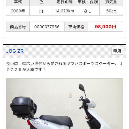
年式
色
走行距離
車検・保険
排気量
2009年
白
14,673km
なし
50cc
98,000円
商品番号
0000077966
車両価格
JOG ZR
甲府
長い間、幅広い世代から愛されるヤマハスポーツスクーター、Ｊ
ＯＧＺＲが入庫です！