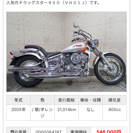
人気のドラッグスター４００（ＶＨ０１Ｊ）です。
年式
色
走行距離
車検・保険
排気量
2005年
/ 銀/オレン
21,014km
なし
400cc
ジ
548,000円
商品番号
0000064747
車両価格