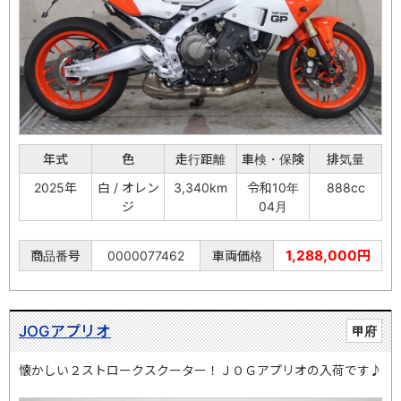
年式
色
走行距離
車検・保険
排気量
2025年
白 / オレン
3,340km
令和10年
888cc
ジ
04月
1,288,000円
商品番号
0000077462
車両価格
JOGアプリオ
甲府
懐かしい２ストロークスクーター！ＪＯＧアプリオの入荷です♪