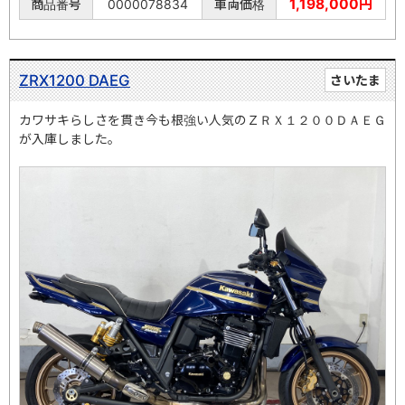
1,198,000円
商品番号
0000078834
車両価格
ZRX1200 DAEG
さいたま
カワサキらしさを貫き今も根強い人気のＺＲＸ１２００ＤＡＥＧ
が入庫しました。