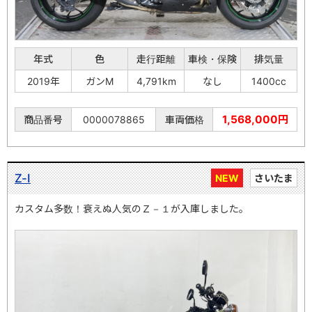
年式
色
走行距離
車検・保険
排気量
2019年
ガンM
4,791km
なし
1400cc
1,568,000円
商品番号
0000078865
車両価格
Z-Ⅰ
NEW
さいたま
カスタム多数！衰えぬ人気のＺ－１が入庫しました。