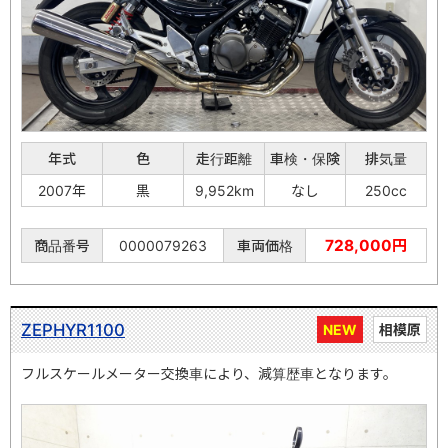
年式
色
走行距離
車検・保険
排気量
2007年
黒
9,952km
なし
250cc
728,000円
商品番号
0000079263
車両価格
ZEPHYR1100
NEW
相模原
フルスケールメーター交換車により、減算歴車となります。