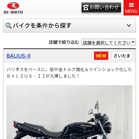
お問い合わせ
MENU
バイクを条件から探す
店舗で絞り込む
BALIUS-Ⅱ
NEW
さいたま
バリオスをベースに、低中速トルク強化＆ツインショック化した
ＢＡＬＩＵＳ－ＩＩが入庫しました！