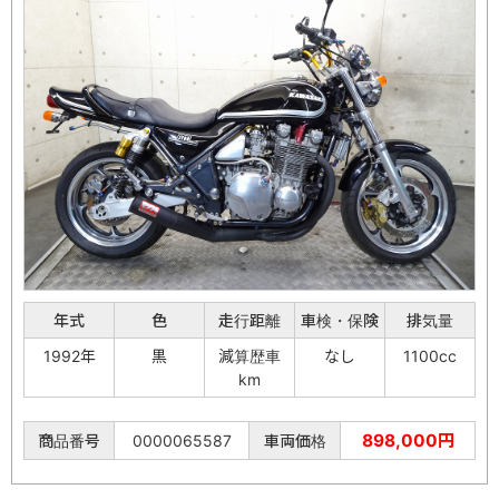
年式
色
走行距離
車検・保険
排気量
1992年
黒
減算歴車
なし
1100cc
km
898,000円
商品番号
0000065587
車両価格