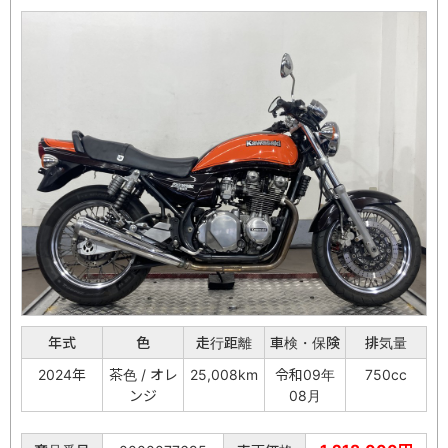
年式
色
走行距離
車検・保険
排気量
2024年
茶色 / オレ
25,008km
令和09年
750cc
ンジ
08月