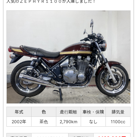
人気のＺＥＰＨＹＲ１１００が入庫しました！
年式
色
走行距離
車検・保険
排気量
2002年
茶色
2,790km
なし
1100cc