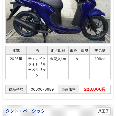
年式
色
走行距離
車検・保険
排気量
2026年
青 / ナイト
未記入km
なし
109cc
タイドブル
ーメタリッ
ク
223,000円
商品番号
0000076689
車両価格
タクト・ベーシック
八王子