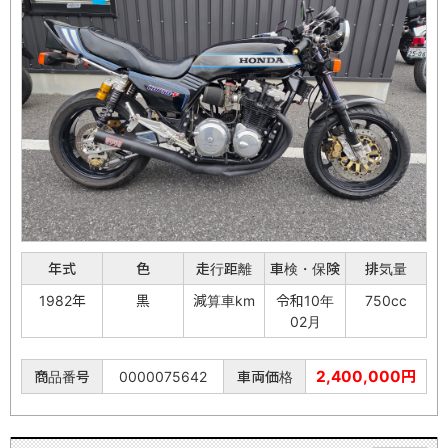
年式
色
走行距離
車検・保険
排気量
1982年
黒
減算車km
令和10年
750cc
02月
2,400,000円
商品番号
0000075642
車両価格