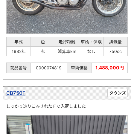
年式
色
走行距離
車検・保険
排気量
1982年
赤
減算車km
なし
750cc
1,488,000円
商品番号
0000074819
車両価格
CB750F
タウンズ
しっかり造りこみされたＦＣ入荷しました