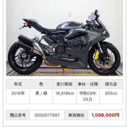
年式
色
走行距離
車検・保険
排気量
2016年
黒 / 緑
18,918km
令和09年
955cc
05月
1,098,000円
商品番号
0000077997
車両価格